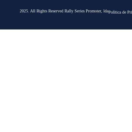
2025. All Rights Reserved Rally Series Promoter, lda
Política de Pr