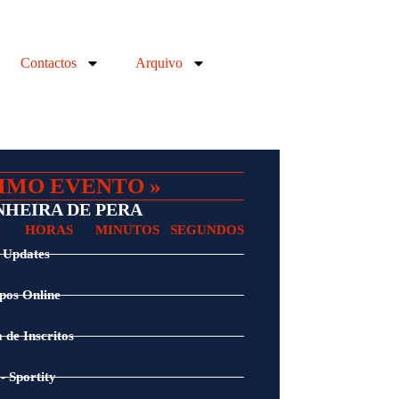
Contactos
Arquivo
IMO EVENTO »
HEIRA DE PERA​
HORAS
MINUTOS
SEGUNDOS
 Updates
os Online
a de Inscritos
 - Sportity