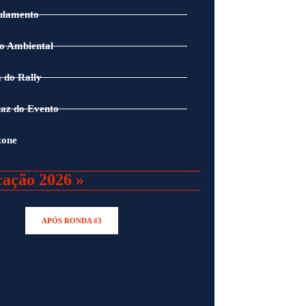
ulamento
o Ambiental
 do Rally
az do Evento
zone
cação 2026 »
APÓS RONDA #3
PERA LEVA O CONCEITO DESPORTIVO RALLY SERIES AO SEU EXPOENTE
 pm