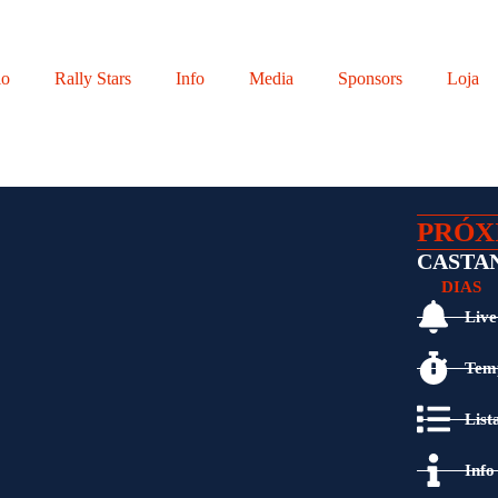
io
Rally Stars
Info
Media
Sponsors
Loja
PRÓX
CASTAN
DIAS
Live
Temp
List
Info