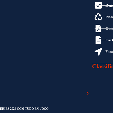
Reg
Plan
Guia
Cart
Fan
Classifi
ERIES 2026 COM TUDO EM JOGO
CASTANHEIRA DE 
July 28, 2026
4:23