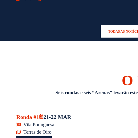
TODAS AS NOTÍC
O
Seis rondas e seis “Arenas” levarão este
Ronda #1
21-22 MAR
Vila Portuguesa
Terras de Oiro