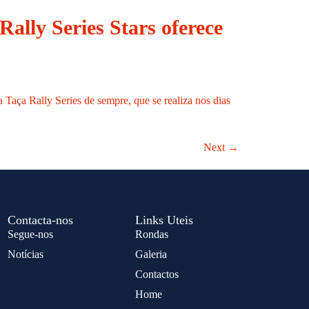
ally Series Stars oferece
 Taça Rally Series de sempre, que se realiza nos dias
Next
→
Contacta-nos
Links Uteis
Segue-nos
Rondas
Notícias
Galeria
Contactos
Home