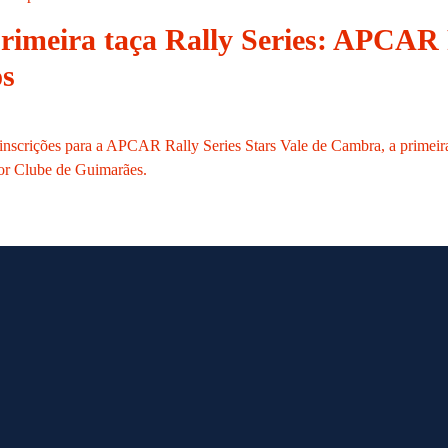
primeira taça Rally Series: APCAR R
os
 inscrições para a APCAR Rally Series Stars Vale de Cambra, a primeira
tor Clube de Guimarães.