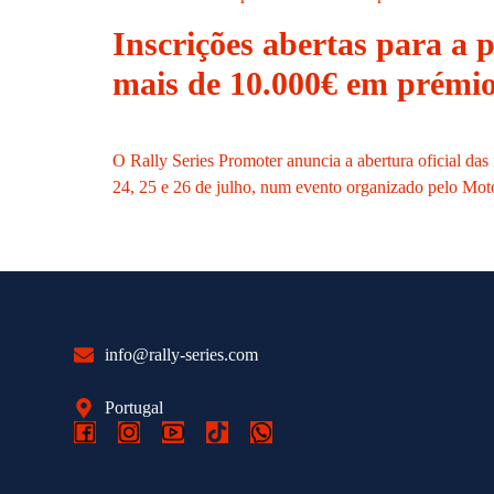
Inscrições abertas para a 
mais de 10.000€ em prémi
O Rally Series Promoter anuncia a abertura oficial das
24, 25 e 26 de julho, num evento organizado pelo Mo
info@rally-series.com
Portugal