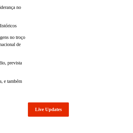
iderança no
istóricos
agens no troço
nacional de
io, prevista
na, e também
Live Updates