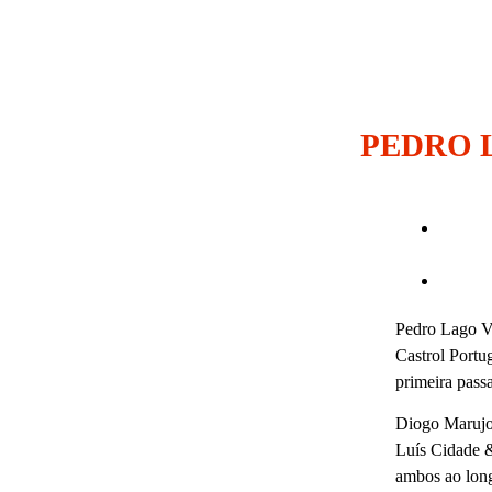
PEDRO 
Pedro Lago Vi
Castrol Portu
primeira pass
Diogo Marujo 
Luís Cidade &
ambos ao long