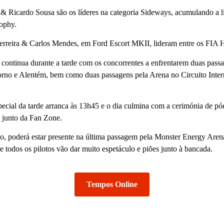
 & Ricardo Sousa são os líderes na categoria Sideways, acumulando a l
ophy.
rreira & Carlos Mendes, em Ford Escort MKII, lideram entre os FIA H
continua durante a tarde com os concorrentes a enfrentarem duas pass
orno e Alentém, bem como duas passagens pela Arena no Circuito Inter
pecial da tarde arranca às 13h45 e o dia culmina com a cerimónia de pód
 junto da Fan Zone.
o, poderá estar presente na última passagem pela Monster Energy Are
e todos os pilotos vão dar muito espetáculo e piões junto à bancada.
Tempos Online