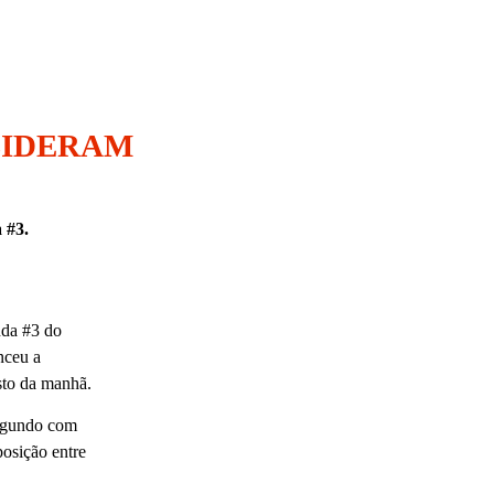
LIDERAM
 #3.
nda #3 do
nceu a
sto da manhã.
segundo com
posição entre