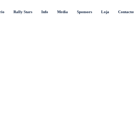
rio
Rally Stars
Info
Media
Sponsors
Loja
Contacto