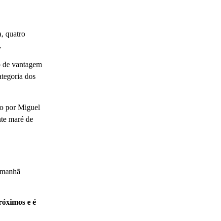
, quatro
.
o de vantagem
tegoria dos
to por Miguel
te maré de
a manhã
róximos e é