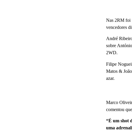
Nas 2RM foi u
vencedores di
André Ribeir
sobre António
2WD.
Filipe Noguei
Matos & João
azar.
Marco Olivei
comentou que
“É um shot d
uma adrenali