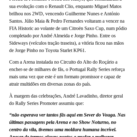
sua evolução com o Renault Clio, enquanto Miguel Matos
brilhou nos 2WD, vencendo Guilherme Nunes e António
Santos. Júlio Maia & Pedro Fernandes voltaram a vencer na
FIA Historic ao volante de um Citroën Saxo Cup, num pódio
completado por André Almeida e Jorge Pinho. Entre os
Sideways (veículos tração traseira), a vitória ficou nas mãos
de Jorge Pinho no Toyota Starlet KP61.
Com a Arena instalada no Circuito do Alto do Roçário a
encher-se de milhares de fãs, o Portugal Rally Series reforça
mais uma vez que este é um formato promissor e capaz de
atrair multidões em diversas zonas do país.
À margem das celebrações, André Lavadinho, diretor geral
do Rally Series Promoter assumiu que:
“não esperava ver tantos fãs aqui em Sever do Vouga. Nas
últimas passagens pela Arena e no Show Noturno, no
centro da vila, tivemos uma moldura humana incrível.
Apesar de termos alguns pontos a mudar e melhorar,