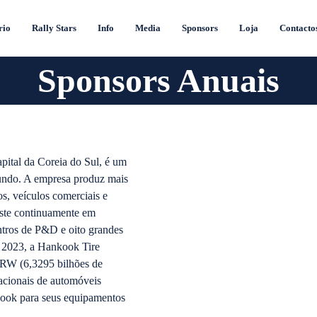
rio
Rally Stars
Info
Media
Sponsors
Loja
Contacto
Sponsors Anuais
ital da Coreia do Sul, é um
mundo. A empresa produz mais
s, veículos comerciais e
ste continuamente em
ntros de P&D e oito grandes
 2023, a Hankook Tire
KRW (6,3295 bilhões de
acionais de automóveis
kook para seus equipamentos