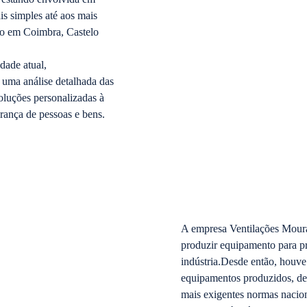
is simples até aos mais
ção em
Coimbra, Castelo
dade atual,
e uma
análise detalhada
das
oluções personalizadas
à
urança de pessoas e bens
.
A empresa Ventilações Moura 
produzir equipamento para pr
indústria.Desde então, houv
equipamentos produzidos, de 
mais exigentes normas nacion