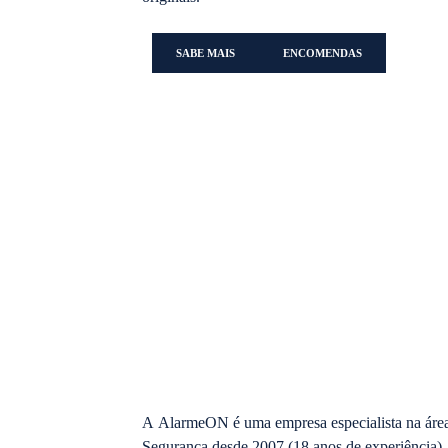
SABE MAIS
ENCOMENDAS
A
AlarmeON
é uma empresa especialista na áre
Segurança
desde
2007 (18 anos de experiência)