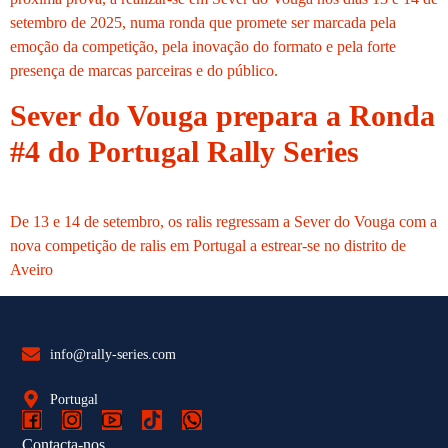
setembro de 2025, numa ronda que promete ser marcada pela
emoção da competição, pela inovação do formato e pela forte
presença de marcas parceiras e do público.
Sever do Vouga prepara a Ronda
#4 do Portugal Rally Series
De 13 e 14 de setembro, os ralis regressam a Sever do Vouga com a
nova competição de ralis em Portugal a estrear-se no distrito de
Aveiro
info@rally-series.com
Portugal
Contacta-nos